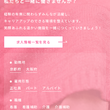
私たちと一緒に働きませんか？
経験の有無に関わらずみんなが活躍し、
キャリアアップのできる環境を整えています。
笑顔あふれる温かい施設を一緒につくっていきましょう！
求人情報一覧を見る
勤務地
京都府
大阪府
雇用形態
正社員
パート
アルバイト
職種
看護
看護補助
介護
介護補助