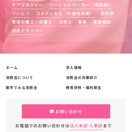
ケアマネジャー
ソーシャルワーカー（相談員）
リハビリ
コメディカル（診療技術者）
薬剤師
管理栄養士・栄養士
保育士
事務
事務補助
送迎ドライバー
ホーム
求人情報
浩照会について
浩照会の先輩紹介
数字でみる浩照会
教育研修・福利厚生
お問い合わせ
お電話でのお問い合わせは
法人本部 人事部
まで