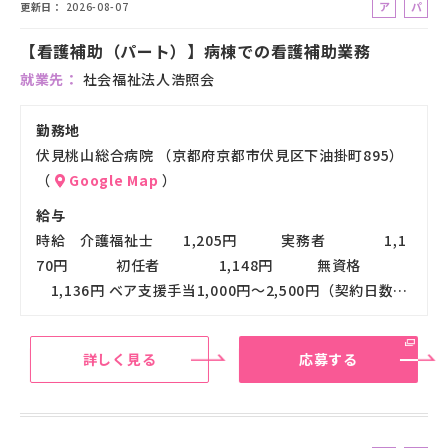
ア
パ
更新日
2026-08-07
ル
ー
【看護補助（パート）】病棟での看護補助業務
バ
ト
イ
就業先
社会福祉法人浩照会
ト
勤務地
伏見桃山総合病院 （京都府京都市伏見区下油掛町895）
（
Google Map
）
給与
時給 介護福祉士 1,205円 実務者 1,1
70円 初任者 1,148円 無資格
1,136円 ベア支援手当1,000円～2,500円（契約日数…
詳しく見る
応募する