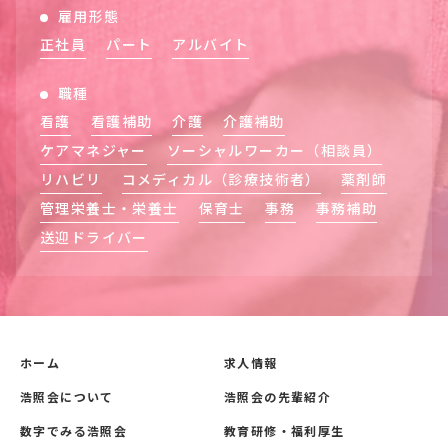
雇用形態
正社員
パート
アルバイト
職種
看護
看護補助
介護
介護補助
ケアマネジャー
ソーシャルワーカー（相談員）
リハビリ
コメディカル（診療技術者）
薬剤師
管理栄養士・栄養士
保育士
事務
事務補助
送迎ドライバー
ホーム
求人情報
浩照会について
浩照会の先輩紹介
数字でみる浩照会
教育研修・福利厚生