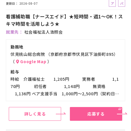
ア
パ
更新日
2026-08-07
ル
ー
看護補助職【ナースエイド】★短時間・週1～OK！ス
バ
ト
キマ時間を活用しよう★
イ
ト
就業先
社会福祉法人浩照会
勤務地
伏見桃山総合病院 （京都府京都市伏見区下油掛町895）
（
Google Map
）
給与
時給 介護福祉士 1,205円 実務者 1,1
70円 初任者 1,148円 無資格
1,136円 ベア支援手当 1,000円～2,500円（契約日…
詳しく見る
応募する