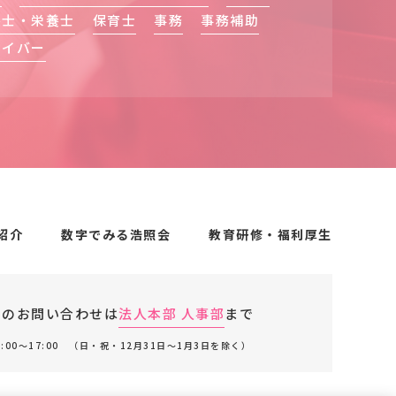
養士・栄養士
保育士
事務
事務補助
ライバー
紹介
数字でみる浩照会
教育研修・福利厚生
でのお問い合わせは
法人本部 人事部
まで
:00〜17:00 （日・祝・12月31日〜1月3日を除く）