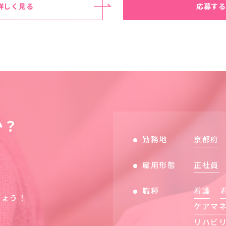
詳しく見る
応募する
か？
勤務地
京都府
雇用形態
正社員
職種
看護
しょう！
ケアマ
リハビ