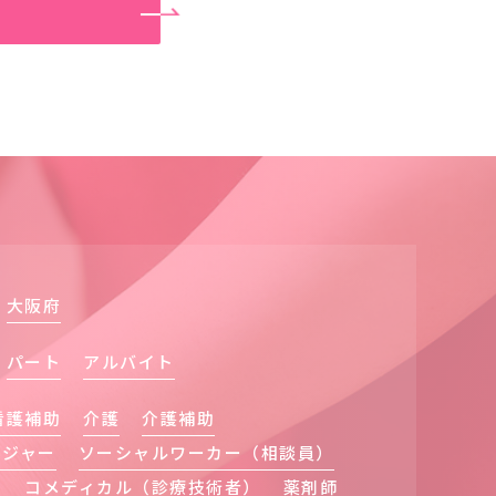
大阪府
パート
アルバイト
看護補助
介護
介護補助
ネジャー
ソーシャルワーカー（相談員）
リ
コメディカル（診療技術者）
薬剤師