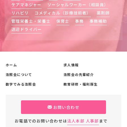
ケアマネジャー
ソーシャルワーカー（相談員）
リハビリ
コメディカル（診療技術者）
薬剤師
管理栄養士・栄養士
保育士
事務
事務補助
送迎ドライバー
ホーム
求人情報
浩照会について
浩照会の先輩紹介
数字でみる浩照会
教育研修・福利厚生
お問い合わせ
お電話でのお問い合わせは
法人本部 人事部
まで