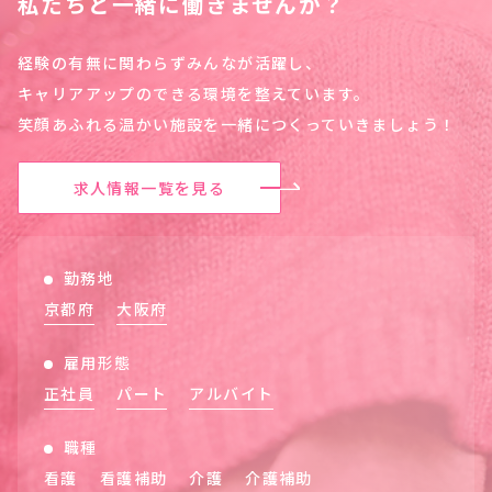
私たちと一緒に働きませんか？
経験の有無に関わらずみんなが活躍し、
キャリアアップのできる環境を整えています。
笑顔あふれる温かい施設を一緒につくっていきましょう！
求人情報一覧を見る
勤務地
京都府
大阪府
雇用形態
正社員
パート
アルバイト
職種
看護
看護補助
介護
介護補助